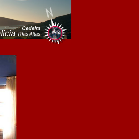
Cedeira
licia
Rías Altas