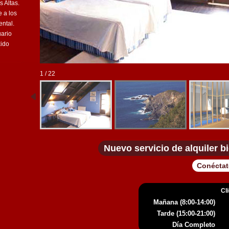
 Altas.
 a los
ntal.
ario
xido
2 / 22
Nuevo servicio de alquiler b
Conéctate
Cl
Mañana (8:00-14:00)
Tarde (15:00-21:00)
Día Completo