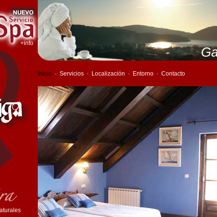
+info
Ga
Inicio
·
Servicios
·
Localización
·
Entorno
·
Contacto
aturales