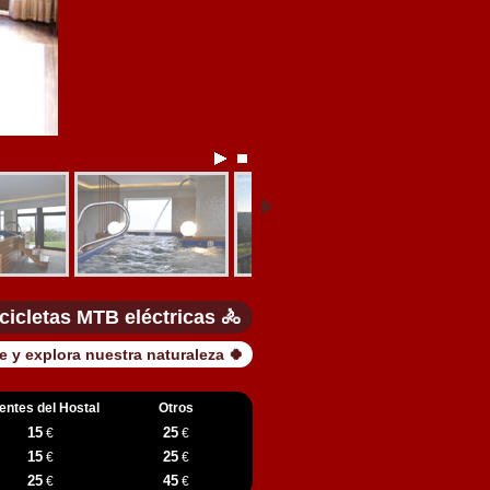
icicletas MTB eléctricas 🚴
 y explora nuestra naturaleza 🍀
ientes del Hostal
Otros
15
25
€
€
15
25
€
€
25
45
€
€